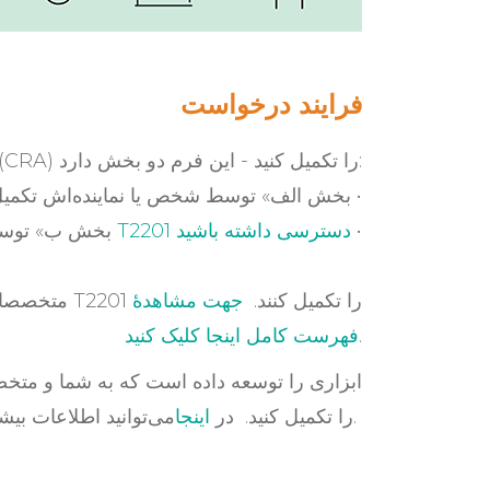
فرایند درخواست
برای درخواست باید فرم T2201 «سازمان درآمد کانادا» (CRA) را تکمیل کنید - این فرم دو بخش دارد:
«بخش الف» توسط شخص یا نماینده‌اش تکمیل می‌شود •
•
از اینجا به فرم T2201 دسترسی داشته باشید
«بخش ب» توس
متخصصان خدمات درمانی گوناگونی هستند که می‌توانند این بخش از T2201 را تکمیل کنند.
جهت مشاهدهٔ
.
فهرست کامل اینجا کلیک کنید
می‌توانید اطلاعات بیشتری دربارهٔ این ابزار کسب کنید.
TT2201 را تکمیل کنید. در
اینجا